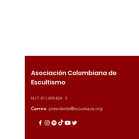
Asociación Colombiana de
Escultismo
N.I.T. 811.009.824 - 5
Correo
:
presidente@scoutsace.org