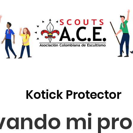
mas
Provincias
Adiestramiento
Noticias
Co
Kotick Protector
vando mi pr