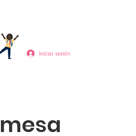
Iniciar sesión
ntáctenos
Miembros
omesa