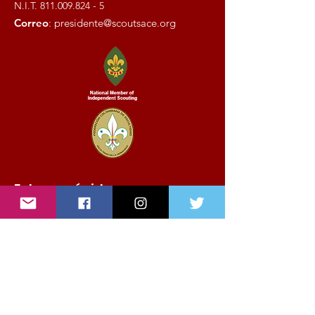
N.I.T.
811.009.824 - 5
Correo
:
presidente@scoutsace.org
Enlaces rápidos
Nosotros
Noticias
Eventos
Contáctenos