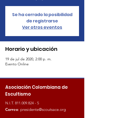
Se ha cerrado la posibilidad
de registrarse
Ver otros eventos
Horario y ubicación
19 de jul de 2020, 2:00 p. m.
Evento Online
Asociación Colombiana de
Escultismo
N.I.T.
811.009.824 - 5
Correo
:
presidente@scoutsace.org