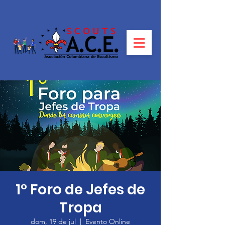
1° Foro de Jefes de
Tropa
dom, 19 de jul
  |  
Evento Online