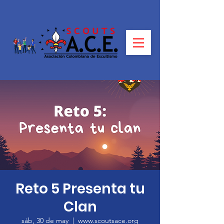
Reto 5 Presenta tu
Clan
sáb, 30 de may
  |  
www.scoutsace.org