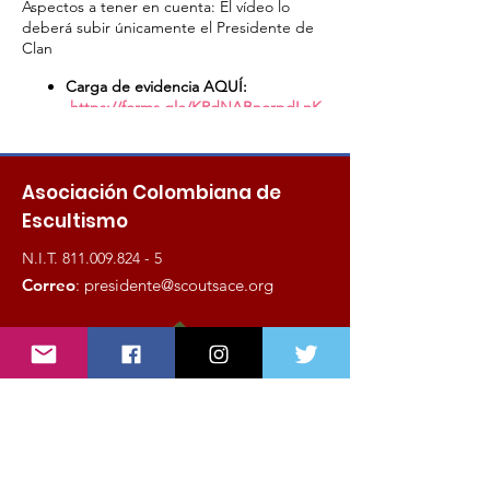
Aspectos a tener en cuenta: El vídeo lo
deberá subir únicamente el Presidente de
Clan
Carga de evidencia AQUÍ:
https://forms.gle/KRdNABnorpdLnK
7A9
y también deberán subir el video
al Clan en la sección de grupos:
https://www.scoutsace.org/clanes
Asociación Colombiana de
Escultismo
N.I.T.
811.009.824 - 5
Correo
:
presidente@scoutsace.org