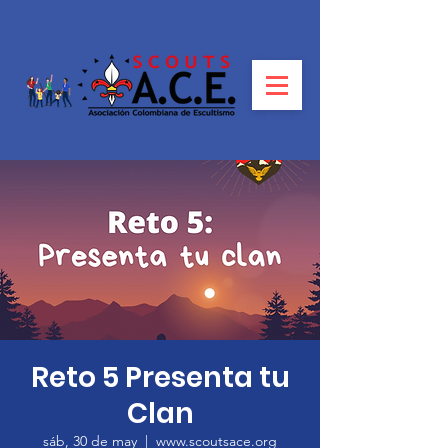
Reto 5 Presenta tu
Clan
sáb, 30 de may
  |  
www.scoutsace.org